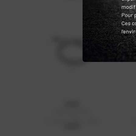
modifi
Pour p
Ces c
l'env
KYOTO
Câble de gaz Honda
Prix public conseillé : 29,09 €
P
29,09 €