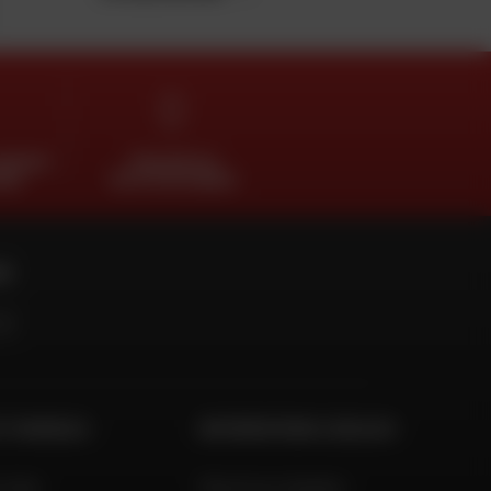
SIEURS
TROUVER SA
AIS
MOTO D'OCCASION
RE
ET CONSEILS
INFORMATIONS LÉGALES
 Aide
Mentions légales