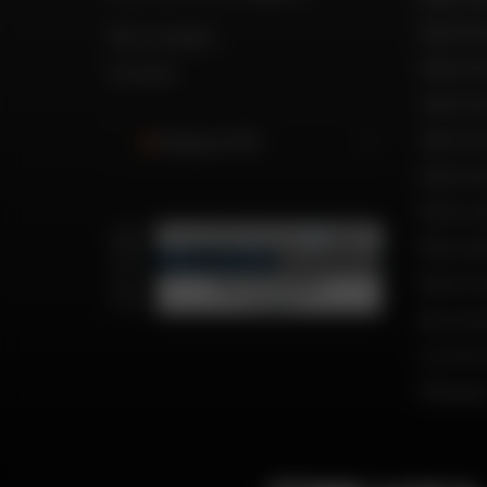
Dafy Mo
Mon compte
Dafy Mot
Contact
Dafy Mo
Dafy Mo
Belgique (FR)
Dafy Mo
Motos d
Recrut
Notre h
Qui so
Le mot 
Marque