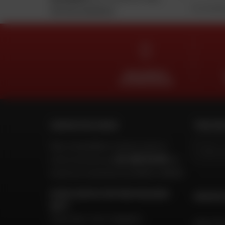
En soumettant
Voir les conditions
DES EXPERTS
À VOTRE ÉCOUTE
CONTACTEZ-NOUS
TROUVER
Nos conseillers motos sont à
votre écoute au
02 465 53 85
du
lundi au vendredi
de 9h00 à 18h30
POUR CONTACTER MON MAGASIN
GROUPE
DAFY
Chercher mon magasin
Dafy Mo