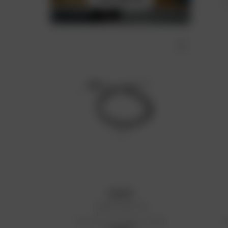
P
KYOTO
Câble de gaz KTM
Prix public conseillé : 31,55 €
P