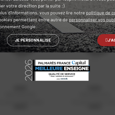
er votre direction par la suite ;)
lus d'informations, vous pouvez lire notre
politique de c
ookies permettent entre autre de
personnaliser vos publ
ironnement Google.
JE PERSONNALISE
J'A
KYOTO
KYOTO
Câble de gaz Honda
Câble de gaz Honda
rix public conseillé : 29,53 €
Prix public conseillé : 27,62
29,53 €
27,62 €