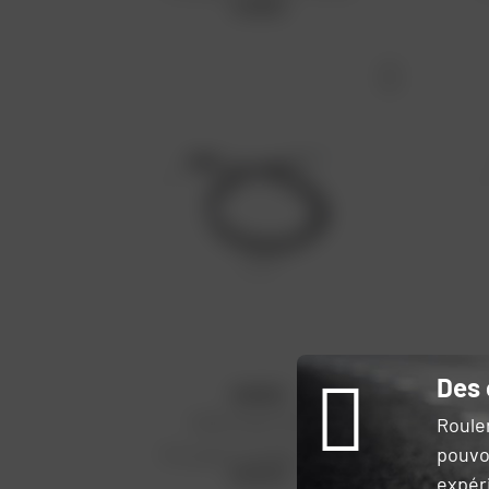
31,55 €
Des 
KYOTO
Roule
Câble de gaz Yamaha
pouvo
Prix public conseillé : 40,33 €
P
40,33 €
expér