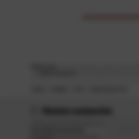
Câble de gaz
pour Honda, Yamaha ou Suzuki, vous trouver
Les
câbles de gaz Kyoto
sont de qualité d'origine, identiq
ACCUEIL
MARQUES
KYOTO
CÂBLES DE GAZ KYOTO
Restez connectés
Profitez des bons plans Dafy et de
Votre typ
10 € offerts lors de votre
inscription
à la newsletter Dafy.