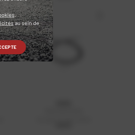
ookies
.
icités
au sein de
CCEPTE
KYOTO
Câble de gaz Yamaha
 €
Prix public conseillé : 30,52 €
30,52 €