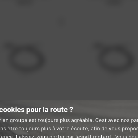
46,31 €
31,55 €
cookies pour la route ?
KYOTO
KYOTO
r en groupe est toujours plus agréable. C'est avec nos p
Câble de gaz Yamaha
Câble de gaz Yamaha
ns être toujours plus à votre écoute, afin de vous propo
rix public conseillé : 18,64 €
Prix public conseillé : 31,55
18,64 €
31,55 €
ience. Laissez-vous porter par l'esprit motard ! Vous po