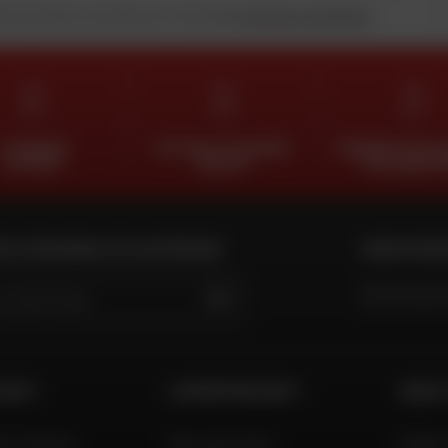
 ce formulaire, je reconnais avoir lu et accepté
la charte de confidentialité
.
LIVRAISON
RETOUR ET ÉCHANGE
PAIEMENT EN PLU
OFFERTE
GRATUIT
FOIS SANS FR
 LE MAGASIN LE PLUS PROCHE
NOUS SUIV
GO
 DAFY
L'EXPERTISE DAFY
AIDE 
to France
Nos services
FAQ &