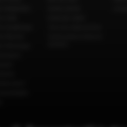
to België (NL)
Guides d'achat
Livra
o Italia
Guide des tailles
to Guadeloupe
Tous nos codes promos
to Réunion
Constructeurs motos et
scooters
to Martinique
'occasion
ement
istoire
mmes nous ?
du président
s