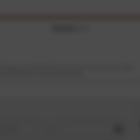
15 articles
sur 15
ez toujours une pièce d'accessoire moto pour votre marque et modèle.
ues à l'OEM, garantis et de très haute qualité.
OK
e de moto