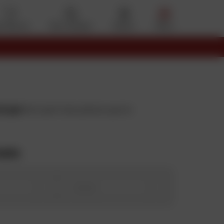
s favoris
Mon compte
Panier
Menu
de gaz
font parti des pièces que le
moto
Année