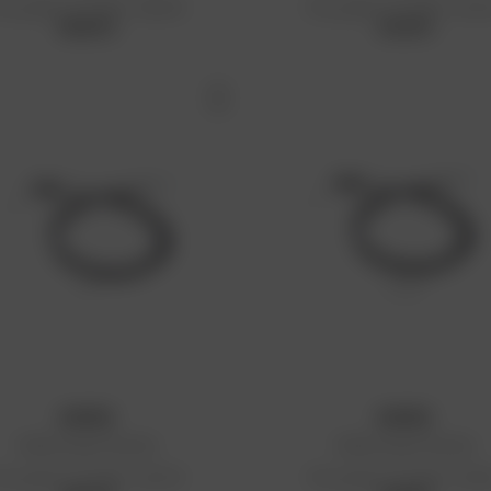
rix public conseillé : 35,83 €
Prix public conseillé : 34,91
35,83 €
34,91 €
KYOTO
KYOTO
Câble de gaz Yamaha
Câble de gaz Yamaha
rix public conseillé : 46,31 €
Prix public conseillé : 31,55