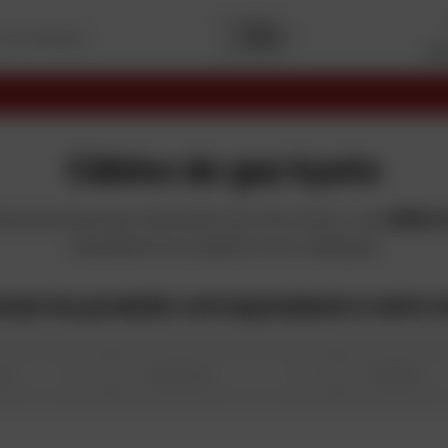
Me
Palmarès
Capital
2025
Meilleurs sites
de commerce en ligne
Câbles de gaz kyoto
'accessoires pour l'entretien de votre moto. Les
câbles 
manufacturier propose à son catalogue
uvez les produits correspondants à votre 
ur
Cylindrée
Modèle