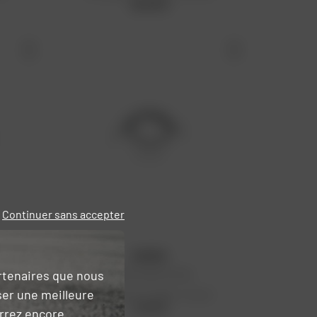
20,20 €
Continuer sans accepter
KYOTO
artenaires que nous
Câble de gaz Honda
ser une meilleure
 €
Prix public conseillé : 11,44 €
11,44 €
urrez encore