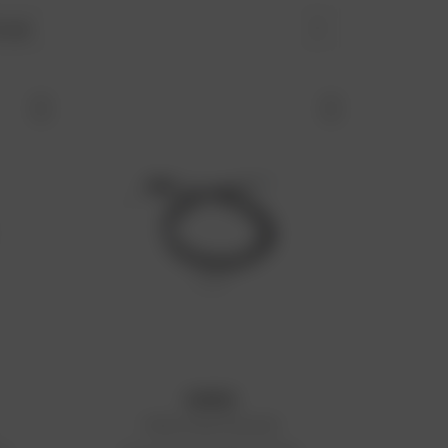
r par
KYOTO
Câble de gaz Kawasaki