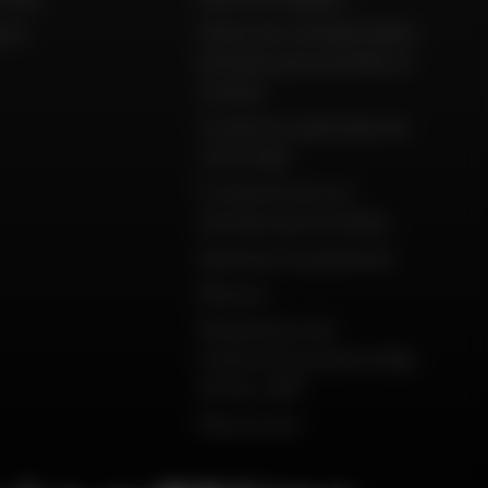
ison
Charte de confidentialité,
données personnelles et
cookies
Conditions générales de
vente Dafy
Protection de vos
données personnelles
Garanties de paiement
Retours
Déclarations de
conformité produits Dafy,
All One, DMP
Plan du site