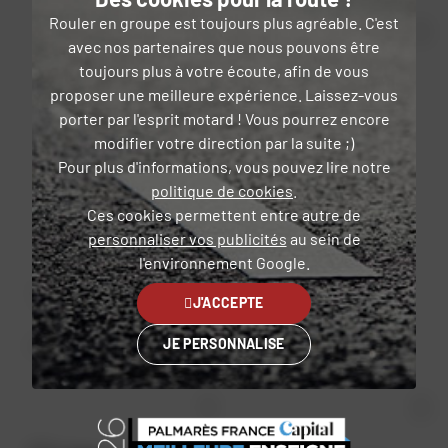
Rouler en groupe est toujours plus agréable. C'est
avec nos partenaires que nous pouvons être
toujours plus à votre écoute, afin de vous
proposer une meilleure expérience. Laissez-vous
porter par l'esprit motard ! Vous pourrez encore
modifier votre direction par la suite ;)
Pour plus d'informations, vous pouvez lire notre
politique de cookies
.
Ces cookies permettent entre autre de
personnaliser vos publicités
au sein de
l'environnement Google.
SHAD
BAGSTER
Kit fixation dosseret Honda
Tabs traditionnelles
J'ACCEPTE
PCX 125/150 - H0PC10RV
Prix public conseillé : 23 €
23 €
JE PERSONNALISE
Prix public conseillé : 31,45 €
31,45 €