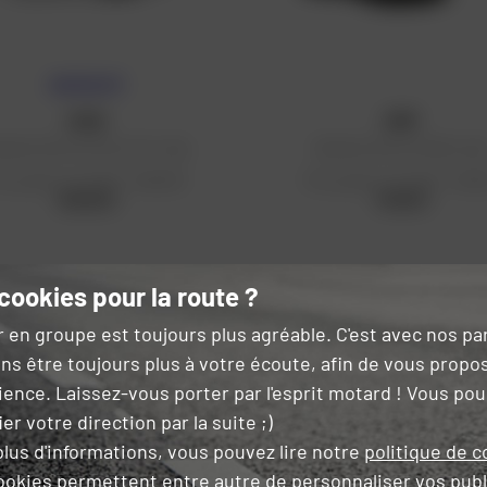
NOUVEAUTÉ
IXON
DMP
skets femme Ghost Air Lady
Baskets femme Slide Lad
ix public conseillé : 159,99 €
Prix public conseillé : 79,99
159,99 €
79,99 €
cookies pour la route ?
r en groupe est toujours plus agréable. C'est avec nos p
ns être toujours plus à votre écoute, afin de vous propo
ience. Laissez-vous porter par l'esprit motard ! Vous po
er votre direction par la suite ;)
lus d'informations, vous pouvez lire notre
politique de c
ookies permettent entre autre de
personnaliser vos publ