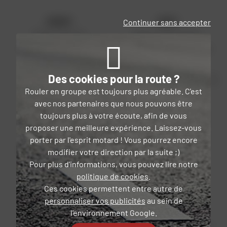
KENNY
SHOT
Continuer sans accepter
Maillot Track Raw
Maillot Contact Mythic
Prix public conseillé : 46 €
Prix public conseillé : 39,99 €
46 €
39,99 €
Des cookies pour la route ?
Rouler en groupe est toujours plus agréable. C'est
avec nos partenaires que nous pouvons être
toujours plus à votre écoute, afin de vous
proposer une meilleure expérience. Laissez-vous
porter par l'esprit motard ! Vous pourrez encore
modifier votre direction par la suite ;)
Pour plus d'informations, vous pouvez lire notre
politique de cookies
.
Ces cookies permettent entre autre de
SHOT
SHOT
personnaliser vos publicités
au sein de
l'environnement Google.
Maillot Contact Shield
Maillot Draw Private