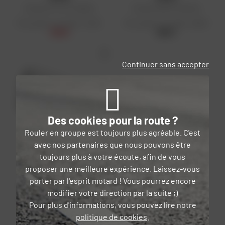
Casque GT-Air 3 Agility
Casque NXR2 Fearless
Prix public conseillé : 729 €
Prix public conseillé : 599 €
729 €
599 €
Continuer sans accepter
Des cookies pour la route ?
Rouler en groupe est toujours plus agréable. C'est
avec nos partenaires que nous pouvons être
toujours plus à votre écoute, afin de vous
proposer une meilleure expérience. Laissez-vous
SHOEI
porter par l'esprit motard ! Vous pourrez encore
Ecran J-O / Ex-Zero | CJ-3
modifier votre direction par la suite ;)
Prix public conseillé : 39 €
Pour plus d'informations, vous pouvez lire notre
39 €
politique de cookies
.