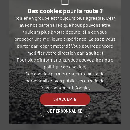
Des cookies pour la route ?
SHOT
SHOT
Rouler en groupe est toujours plus agréable. C'est
Gants enfant Mist Kid
Maillot enfant Draw Kid
avec nos partenaires que nous pouvons être
League
toujours plus à votre écoute, afin de vous
Prix public conseillé : 32,99 €
32,99 €
proposer une meilleure expérience. Laissez-vous
Prix public conseillé : 25,99 €
25,99 €
porter par l'esprit motard ! Vous pourrez encore
modifier votre direction par la suite ;)
Pour plus d'informations, vous pouvez lire notre
politique de cookies
.
Ces cookies permettent entre autre de
personnaliser vos publicités
au sein de
l'environnement Google.
J'ACCEPTE
JE PERSONNALISE
SHOT