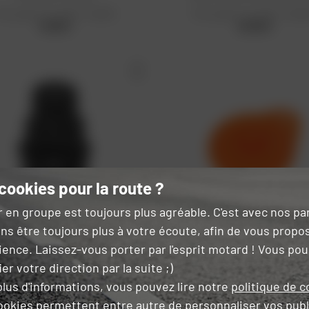
rix public conseillé : 15,99 €
Prix public conseillé : 25,99
15,99 €
25,99 €
cookies pour la route ?
r en groupe est toujours plus agréable. C'est avec nos p
ns être toujours plus à votre écoute, afin de vous propo
ience. Laissez-vous porter par l'esprit motard ! Vous po
er votre direction par la suite ;)
DAFY MOTO
DAFY MOTO
lus d'informations, vous pouvez lire notre
politique de c
Douille Axe BTR Evo
Petit Entonnoir
ookies permettent entre autre de
personnaliser vos publ