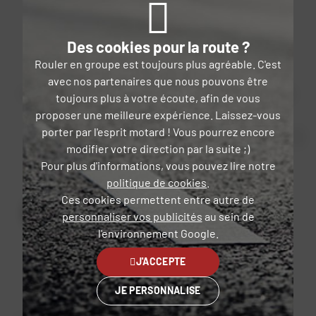
NOUVEAUTÉ
NOUVEAUTÉ
Des cookies pour la route ?
TUCANO URBANO
TUCANO URBANO
Rouler en groupe est toujours plus agréable. C'est
Sur-chaussures Splash
Sur-chaussures Splash
avec nos partenaires que nous pouvons être
Prix public conseillé : 19,99 €
Prix public conseillé : 19,99 €
toujours plus à votre écoute, afin de vous
19,99 €
19,99 €
proposer une meilleure expérience. Laissez-vous
porter par l'esprit motard ! Vous pourrez encore
modifier votre direction par la suite ;)
Pour plus d'informations, vous pouvez lire notre
politique de cookies
.
Ces cookies permettent entre autre de
personnaliser vos publicités
au sein de
l'environnement Google.
J'ACCEPTE
PRIX DAFY
JE PERSONNALISE
CHAFT
ALPINESTARS