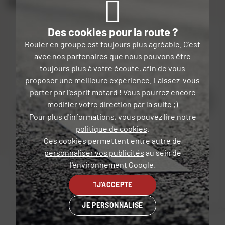
Complétez votre équipement
Des cookies pour la route ?
Rouler en groupe est toujours plus agréable. C'est
avec nos partenaires que nous pouvons être
toujours plus à votre écoute, afin de vous
proposer une meilleure expérience. Laissez-vous
porter par l'esprit motard ! Vous pourrez encore
modifier votre direction par la suite ;)
Pour plus d'informations, vous pouvez lire notre
politique de cookies
.
Ces cookies permettent entre autre de
AXRING
FRANCE EQUIPEMENT
personnaliser vos publicités
au sein de
Kit chaîne Kawasaki Z 650 D Sr
Kit Chaîne 678004.470
l'environnement Google.
J'ACCEPTE
179,71 €
160,96 €
Prix public conseillé : 179,71 €
Prix public conseillé : 160,96 €
JE PERSONNALISE