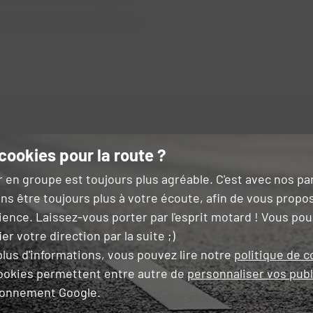
ne pratique de compétition
oduits la plus complète
ur toutes les pratiques :
cookies pour la route ?
PRIX DAFY
PRIX DAFY
PRIX 
r en groupe est toujours plus agréable. C'est avec nos p
ns être toujours plus à votre écoute, afin de vous propo
ience. Laissez-vous porter par l'esprit motard ! Vous po
er votre direction par la suite ;)
lus d'informations, vous pouvez lire notre
politique de c
ookies permettent entre autre de
personnaliser vos publ
ironnement Google.