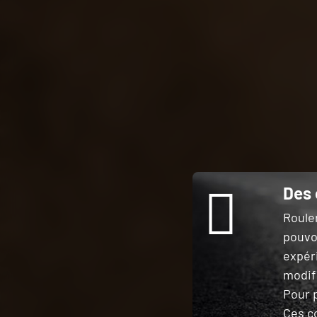
Des 
Roule
pouvo
expér
modifi
Pour p
Ces c