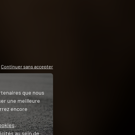
Continuer sans accepter
artenaires que nous
ser une meilleure
urrez encore
ookies
.
icités
au sein de