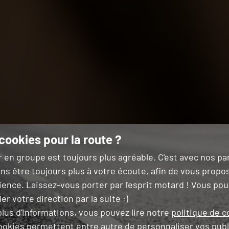
cookies pour la route ?
r en groupe est toujours plus agréable. C'est avec nos p
ns être toujours plus à votre écoute, afin de vous propo
ience. Laissez-vous porter par l'esprit motard ! Vous po
er votre direction par la suite ;)
lus d'informations, vous pouvez lire notre
politique de c
ookies permettent entre autre de
personnaliser vos publ