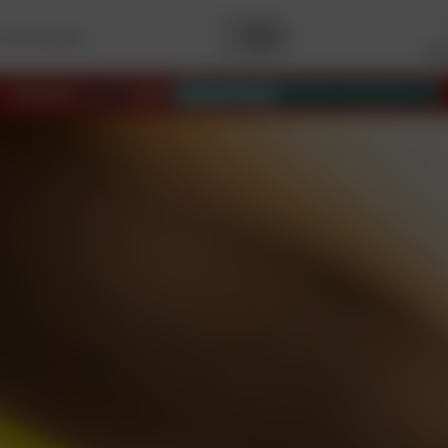
Me
Palmarès
Capital
2025
Meilleurs sites
de commerce en ligne