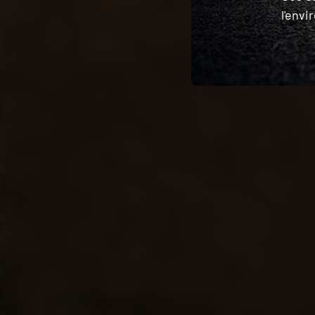
l'env