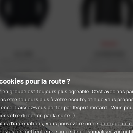
PRIX DAFY
ALL ONE
ALPINESTARS
Blouson Spartacus Mesh
Blouson Dusk Airflow
ix public conseillé : 139,99 €
Prix public conseillé : 479,9
139,99 €
417,56 €
cookies pour la route ?
r en groupe est toujours plus agréable. C'est avec nos p
ns être toujours plus à votre écoute, afin de vous propo
ience. Laissez-vous porter par l'esprit motard ! Vous po
er votre direction par la suite ;)
lus d'informations, vous pouvez lire notre
politique de c
ookies permettent entre autre de
personnaliser vos publ