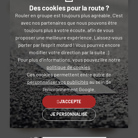
Des cookies pour la route ?
Rouler en groupe est toujours plus agréable. C'est
avec nos partenaires que nous pouvons être
toujours plus à votre écoute, afin de vous
PRIX DAFY
PRIX DAFY
proposer une meilleure expérience. Laissez-vous
HELSTONS
HARISSON
porter par l'esprit motard ! Vous pourrez encore
Chaussures Mountain Cuir
Chaussures Custer
modifier votre direction par la suite ;)
Aniline
Commando
Pour plus d'informations, vous pouvez lire notre
politique de cookies
.
Prix public conseillé : 239 €
Prix public conseillé : 129,90 €
172,72 €
106,52 €
Ces cookies permettent entre autre de
personnaliser vos publicités
au sein de
l'environnement Google.
J'ACCEPTE
JE PERSONNALISE