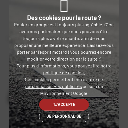
Des cookies pour la route ?
ACERBIS
ACERBIS
Rouler en groupe est toujours plus agréable. C'est
Sac vertical X-Water
Entonnoir Funnel Tank
avec nos partenaires que nous pouvons être
toujours plus à votre écoute, afin de vous
Prix public conseillé : 42,95 €
Prix public conseillé : 9,95 €
42,95 €
9,95 €
proposer une meilleure expérience. Laissez-vous
porter par l'esprit motard ! Vous pourrez encore
modifier votre direction par la suite ;)
Pour plus d'informations, vous pouvez lire notre
politique de cookies
.
Ces cookies permettent entre autre de
personnaliser vos publicités
au sein de
l'environnement Google.
J'ACCEPTE
JE PERSONNALISE
ACERBIS
ACERBIS