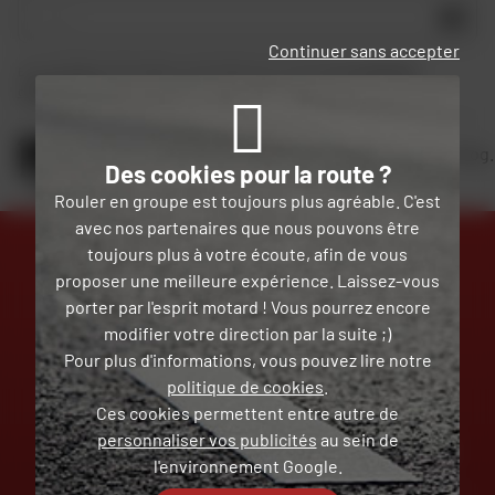
OK
Continuer sans accepter
En soumettant ce formulaire, je reconnais avoir lu et accepté
la charte de
confidentialité
.
Des cookies pour la route ?
Retrouvez toute l'actualité moto sur notre blog.
Rouler en groupe est toujours plus agréable. C'est
JE DÉCOUVRE
avec nos partenaires que nous pouvons être
toujours plus à votre écoute, afin de vous
proposer une meilleure expérience. Laissez-vous
porter par l'esprit motard ! Vous pourrez encore
modifier votre direction par la suite ;)
DES EXPERTS
LIVRAISON
À VOTRE ÉCOUTE
OFFERTE
Pour plus d'informations, vous pouvez lire notre
politique de cookies
.
Ces cookies permettent entre autre de
personnaliser vos publicités
au sein de
l'environnement Google.
RETOUR ET ÉCHANGE
PAIEMENT EN PLUSIEURS
GRATUIT
FOIS SANS FRAIS