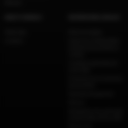
Marques
AIDE ET CONSEILS
INFORMATIONS LÉGALES
FAQ & Aide
Mentions légales
Livraison
Charte de confidentialité,
données personnelles et
cookies
Conditions générales de
vente Dafy
Protection de vos données
personnelles
Garanties de paiement
Retours
Déclarations de conformité
produits Dafy, All One, DMP
Plan du site