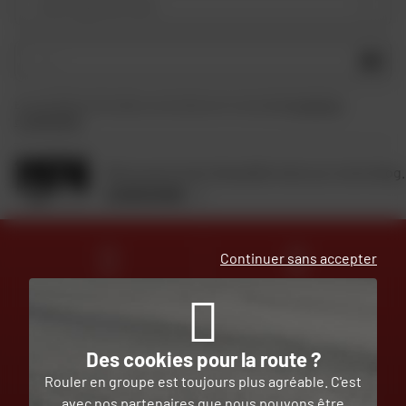
Votre type de moto
OK
En soumettant ce formulaire, je reconnais avoir lu et accepté
la charte de
confidentialité
.
Retrouvez toute l'actualité moto sur notre blog.
JE DÉCOUVRE
Continuer sans accepter
DES EXPERTS
LIVRAISON
À VOTRE ÉCOUTE
OFFERTE
Des cookies pour la route ?
Rouler en groupe est toujours plus agréable. C'est
avec nos partenaires que nous pouvons être