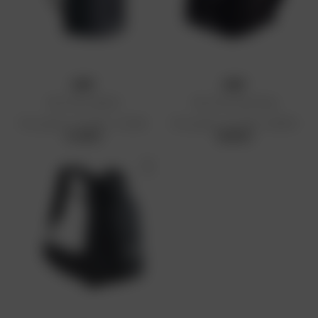
DMP
DMP
Sac à dos Splash
Sac à dos Sportbag
Prix public conseillé : 44,99 €
Prix public conseillé : 59,99 €
44,99 €
59,99 €