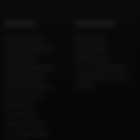
GROUPE DAFY
L'EXPERTISE DAFY
Dafy Moto France
Nos services
Dafy Moto België (NL)
Guides d'achat
Dafy Moto Italia
Guide des tailles
Dafy Moto Guadeloupe
Tous nos codes promos
Dafy Moto Réunion
Constructeurs motos et
scooters
Dafy Moto Martinique
Motos d'occasion
Recrutement
Notre histoire
Qui sommes nous ?
Le mot du président