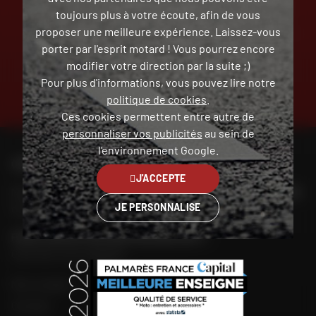
RETOUR ET ÉCHANGE
PAIEMENT EN PLUSIEURS
toujours plus à votre écoute, afin de vous
GRATUIT
FOIS SANS FRAIS
proposer une meilleure expérience. Laissez-vous
porter par l'esprit motard ! Vous pourrez encore
modifier votre direction par la suite ;)
Pour plus d'informations, vous pouvez lire notre
TROUVER SA
politique de cookies
.
MOTO D'OCCASION
Ces cookies permettent entre autre de
personnaliser vos publicités
au sein de
l'environnement Google.
CONTACTEZ-NOUS
J'ACCEPTE
Nos conseillers motos sont à votre écoute au
02 465 53 85
JE PERSONNALISE
du lundi au vendredi
de 9h00 à 18h30
POUR CONTACTER MON MAGASIN DAFY
Chercher mon magasin
Mon compte
Contact