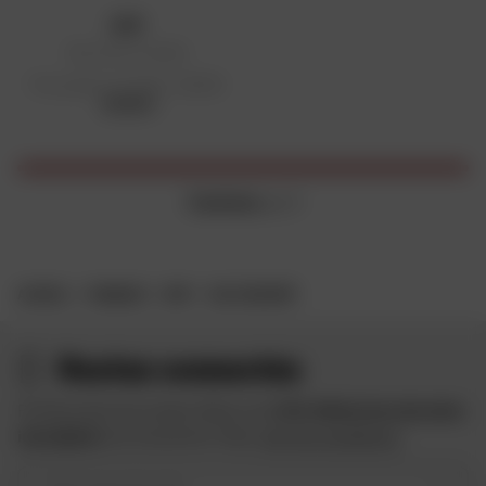
DMP
Sac à dos Cockpit
Prix public conseillé : 39,99 €
39,99 €
3 articles
sur 3
ACCUEIL
MARQUES
DMP
SAC À DOS DMP
Restez connectés
Profitez des bons plans Dafy et de
10 € offerts lors de votre
inscription
à la newsletter Dafy.
Voir les conditions