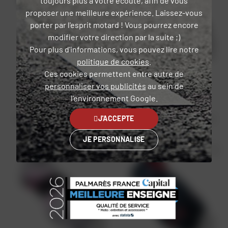
toujours plus à votre écoute, afin de vous
proposer une meilleure expérience. Laissez-vous
porter par l'esprit motard ! Vous pourrez encore
modifier votre direction par la suite ;)
Pour plus d'informations, vous pouvez lire notre
politique de cookies
.
Ces cookies permettent entre autre de
PRIX DAFY
PRIX DAFY
personnaliser vos publicités
au sein de
FIVE
FIVE
l'environnement Google.
Gants RFX Sport Airflow
Gants RFX1 Evo
J'ACCEPTE
Prix public conseillé : 89,90 €
Prix public conseillé : 259,90 €
73,72 €
213,12 €
JE PERSONNALISE