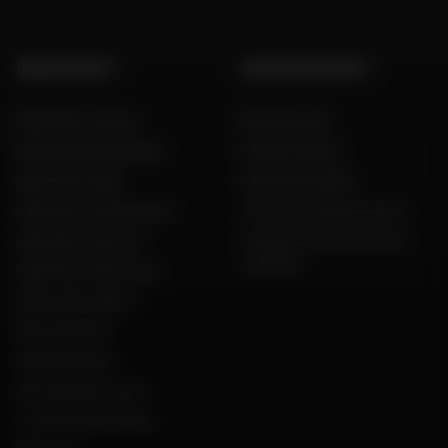
GROUPE DAFY
L'EXPERTISE DAFY
Dafy Moto France
Nos services
Dafy Moto België (NL)
Guides d'achat
Dafy Moto Italia
Guide des tailles
Dafy Moto Guadeloupe
Tous nos codes promos
Dafy Moto Réunion
Constructeurs motos et
scooters
Dafy Moto Martinique
Motos d'occasion
Recrutement
Notre histoire
Qui sommes nous ?
Le mot du président