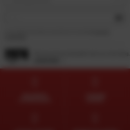
Votre type de moto
OK
En soumettant ce formulaire, je reconnais avoir lu et accepté
la charte de
confidentialité
.
Retrouvez toute l'actualité moto sur notre blog.
JE DÉCOUVRE
DES EXPERTS
LIVRAISON
À VOTRE ÉCOUTE
OFFERTE