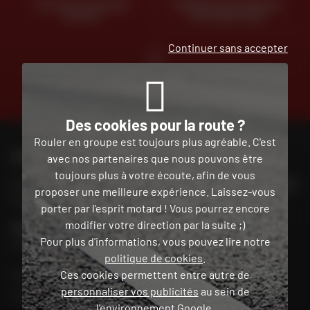
RETOUR ET ÉCHANGE
PAIEMENT EN PLUSIEURS
GRATUIT
FOIS SANS FRAIS
Continuer sans accepter
TROUVER SA
MOTO D'OCCASION
Des cookies pour la route ?
Rouler en groupe est toujours plus agréable. C'est
avec nos partenaires que nous pouvons être
CONTACTEZ-NOUS
toujours plus à votre écoute, afin de vous
proposer une meilleure expérience. Laissez-vous
Nos conseillers motos sont à votre écoute au
02 465 53 85
porter par l'esprit motard ! Vous pourrez encore
du lundi au vendredi
de 9h00 à 18h30
modifier votre direction par la suite ;)
Pour plus d'informations, vous pouvez lire notre
POUR CONTACTER MON MAGASIN DAFY
politique de cookies
.
Chercher mon magasin
Ces cookies permettent entre autre de
Mon compte
personnaliser vos publicités
au sein de
l'environnement Google.
Contact