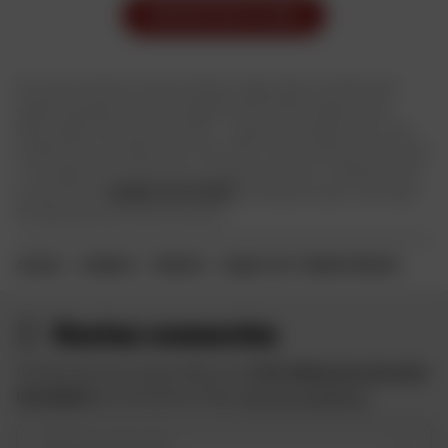
MODIFIER MES FILTRES
Pour des sensations forte à chaque virage, faites confiance à la
qualité française et à l’homologation ECE 22.05 ! Hyperventilé,
démontable, filtre anti poussière... Soyez aussi exigent avec votre
matériel que vous l'êtes avec vous même. Vous ne laissez rien passer
? Le casque tout -terrain est un casque sans écran, n'oubliez pas de
lui associez un
masque tout-terrain
et mettez en avant votre style.
Ne faites plus qu’un avec le terrain !
ACCUEIL
MARQUES
FREEGUN
CASQUE TOUT-TERRAIN FREEGUN
Restez connectés
Profitez des bons plans Dafy et de
10 € offerts lors de votre
inscription
à la newsletter Dafy.
Voir les conditions