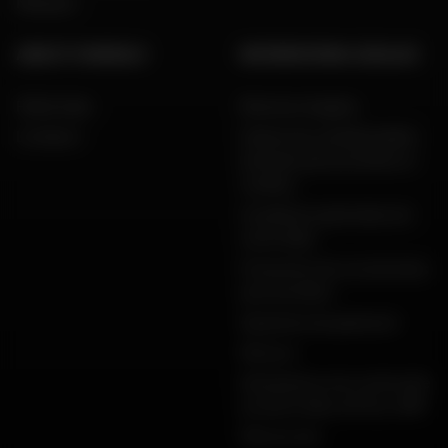
Marques
AIDE ET CONSEILS
INFORMATIONS LÉGALES
FAQ & Aide
Mentions légales
Livraison
Charte de confidentialité,
données personnelles et
cookies
Conditions générales de
vente Dafy
Protection de vos données
personnelles
Garanties de paiement
Retours
Déclarations de conformité
produits Dafy, All One, DMP