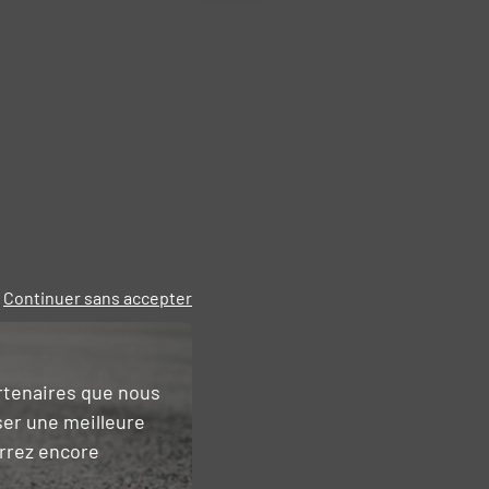
Continuer sans accepter
artenaires que nous
ser une meilleure
urrez encore