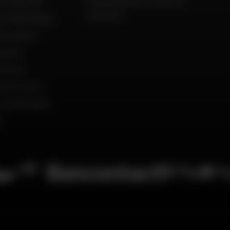
to Réunion
Constructeurs motos et
scooters
to Martinique
'occasion
ement
istoire
mmes nous ?
du président
s