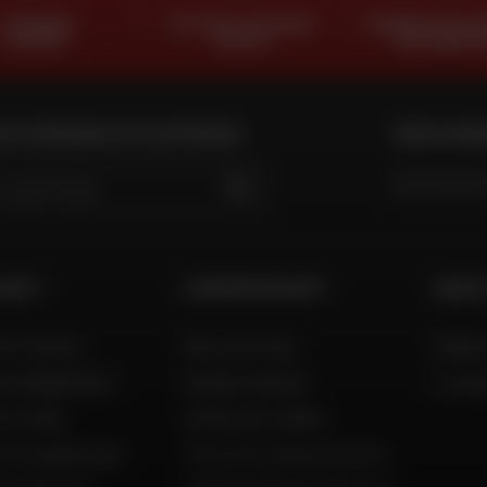
LIVRAISON
RETOUR ET ÉCHANGE
PAIEMENT EN PLU
OFFERTE
GRATUIT
FOIS SANS FR
 LE MAGASIN LE PLUS PROCHE
NOUS SUIV
GO
 DAFY
L'EXPERTISE DAFY
AIDE 
to France
Nos services
FAQ &
to België (NL)
Guides d'achat
Livra
o Italia
Guide des tailles
to Guadeloupe
Tous nos codes promos