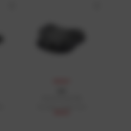
PRIX DAFY
GIVI
Platine Monokey® M9B
 €
Prix public conseillé : 122 €
96,48 €