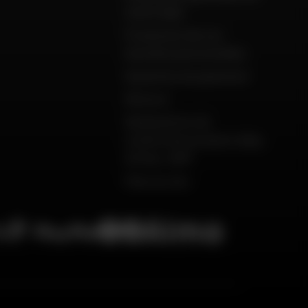
vente Dafy
Protection de vos
données personnelles
Garanties de paiement
Retours
Déclarations de
conformité produits Dafy,
All One, DMP
Plan du site