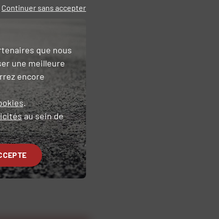
Continuer sans accepter
artenaires que nous
ser une meilleure
urrez encore
ookies
.
icités
au sein de
CCEPTE