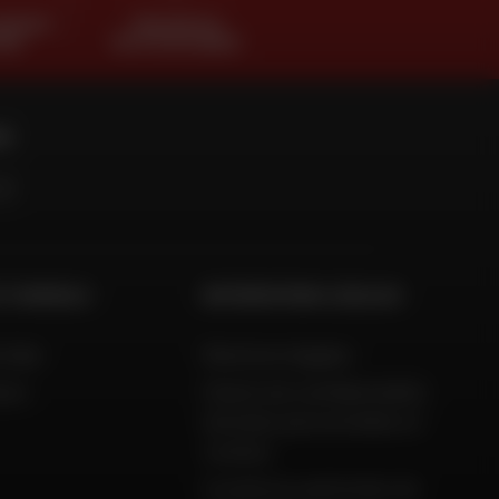
SIEURS
TROUVER SA
AIS
MOTO D'OCCASION
RE
ET CONSEILS
INFORMATIONS LÉGALES
 Aide
Mentions légales
ison
Charte de confidentialité,
données personnelles et
cookies
Conditions générales de