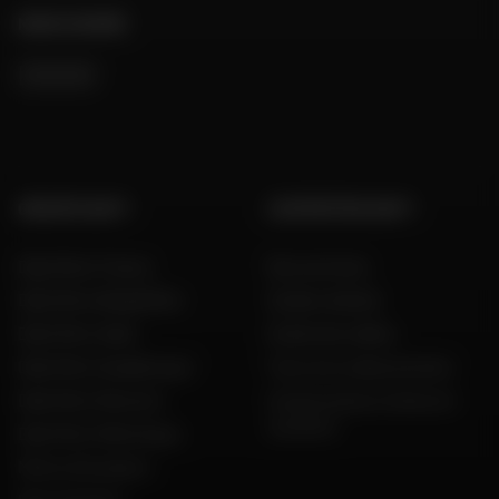
NOUS SUIVRE
GROUPE DAFY
L'EXPERTISE DAFY
Dafy Moto France
Nos services
Dafy Moto België (NL)
Guides d'achat
Dafy Moto Italia
Guide des tailles
Dafy Moto Guadeloupe
Tous nos codes promos
Dafy Moto Réunion
Constructeurs motos et
scooters
Dafy Moto Martinique
Motos d'occasion