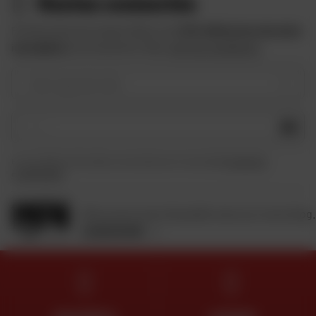
Restez connectés
Profitez des bons plans Dafy et de
10 € offerts lors de votre
inscription
à la newsletter Dafy.
Voir les conditions
Votre type de moto
OK
En soumettant ce formulaire, je reconnais avoir lu et accepté
la charte de
confidentialité
.
Retrouvez toute l'actualité moto sur notre blog.
JE DÉCOUVRE