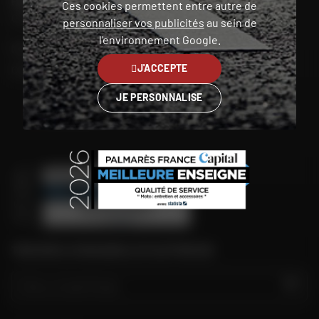
Ces cookies permettent entre autre de
POUR CONTACTER MON MAGASIN DAFY
personnaliser vos publicités
au sein de
Chercher mon magasin
l'environnement Google.
Mon compte
J'ACCEPTE
Contact
JE PERSONNALISE
Belgique (FR)
TROUVER LE MAGASIN LE PLUS PROCHE
GO