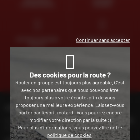
DES EXPERTS
LIVRAISON
À VOTRE ÉCOUTE
OFFERTE
Continuer sans accepter
RETOUR ET ÉCHANGE
PAIEMENT EN PLUSIEURS
GRATUIT
FOIS SANS FRAIS
Des cookies pour la route ?
Rouler en groupe est toujours plus agréable. C'est
TROUVER SA
avec nos partenaires que nous pouvons être
MOTO D'OCCASION
toujours plus à votre écoute, afin de vous
proposer une meilleure expérience. Laissez-vous
porter par l'esprit motard ! Vous pourrez encore
CONTACTEZ-NOUS
modifier votre direction par la suite ;)
Nos conseillers motos sont à votre écoute au
02 465 53 85
Pour plus d'informations, vous pouvez lire notre
du lundi au vendredi
de 9h00 à 18h30
politique de cookies
.