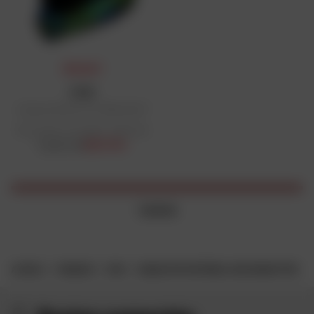
PRIX DAFY
ICON
Casque Variant Pro Willy Pete™
Prix public conseillé : 230,34 €
202,70 €
A partir de
1 article
ACCUEIL
MARQUES
ICON
CASQUE MOTO INTÉGRAL ICON VARIANT PRO