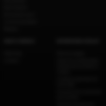
Recrutement
Notre histoire
Qui sommes nous ?
Le mot du président
Marques
AIDE ET CONSEILS
INFORMATIONS LÉGALES
FAQ & Aide
Mentions légales
Livraison
Charte de confidentialité,
données personnelles et
cookies
Conditions générales de
vente Dafy
Protection de vos données
personnelles