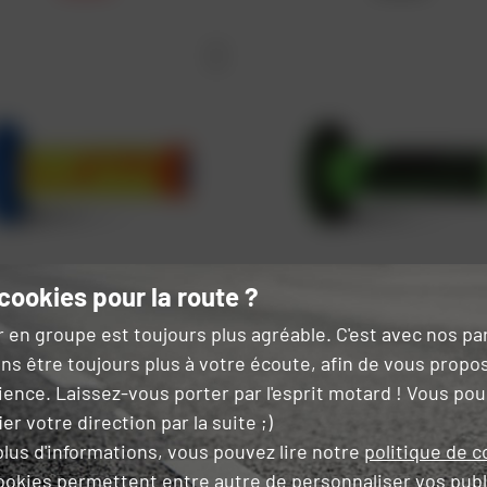
cookies pour la route ?
r en groupe est toujours plus agréable. C'est avec nos p
ns être toujours plus à votre écoute, afin de vous propo
PROGRIP
PROGRIP
ience. Laissez-vous porter par l'esprit motard ! Vous po
Poignées 788
Poignées MX 801
er votre direction par la suite ;)
rix public conseillé : 25,96 €
Prix public conseillé : 20,95
lus d'informations, vous pouvez lire notre
politique de c
25,96 €
20,95 €
ookies permettent entre autre de
personnaliser vos publ