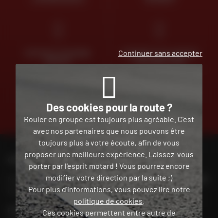
Continuer sans accepter
RETOUR ET ÉCHANGE
PAIEMENT EN PLUSIEURS
GRATUIT
FOIS SANS FRAIS
Des cookies pour la route ?
TROUVER SA
Rouler en groupe est toujours plus agréable. C'est
MOTO D'OCCASION
avec nos partenaires que nous pouvons être
toujours plus à votre écoute, afin de vous
proposer une meilleure expérience. Laissez-vous
CONTACTEZ-NOUS
porter par l'esprit motard ! Vous pourrez encore
modifier votre direction par la suite ;)
Nos conseillers motos sont à votre écoute au
02 465 53 85
Pour plus d'informations, vous pouvez lire notre
du lundi au vendredi
de 9h00 à 18h30
politique de cookies
.
POUR CONTACTER MON MAGASIN DAFY
Ces cookies permettent entre autre de