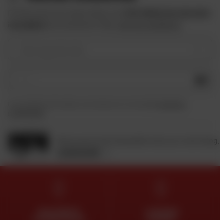
Profitez des bons plans Dafy et de
10 € offerts lors de votre
inscription
à la newsletter Dafy.
Voir les conditions
Votre type de moto
OK
En soumettant ce formulaire, je reconnais avoir lu et accepté
la charte de
confidentialité
.
Retrouvez toute l'actualité moto sur notre blog.
JE DÉCOUVRE
DES EXPERTS
LIVRAISON
À VOTRE ÉCOUTE
OFFERTE