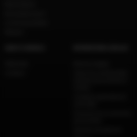
Notre histoire
Qui sommes nous ?
Le mot du président
Marques
AIDE ET CONSEILS
INFORMATIONS LÉGALES
FAQ & Aide
Mentions légales
Livraison
Charte de confidentialité,
données personnelles et
cookies
Conditions générales de
vente Dafy
Protection de vos données
personnelles
Garanties de paiement