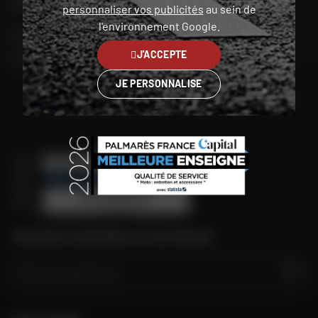
Chercher mon magasin
personnaliser vos publicités
au sein de
l'environnement Google.
Mon compte
J'ACCEPTE
Contact
JE PERSONNALISE
Belgique (FR)
TROUVER LE MAGASIN LE PLUS PROCHE
GO