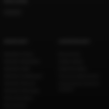
NOUS SUIVRE
GROUPE DAFY
L'EXPERTISE DAFY
Dafy Moto France
Nos services
Dafy Moto België (NL)
Guides d'achat
Dafy Moto Italia
Guide des tailles
Dafy Moto Guadeloupe
Tous nos codes promos
Dafy Moto Réunion
Constructeurs motos et
scooters
Dafy Moto Martinique
Motos d'occasion
Recrutement