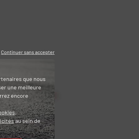
Continuer sans accepter
artenaires que nous
ser une meilleure
urrez encore
ookies
.
icités
au sein de