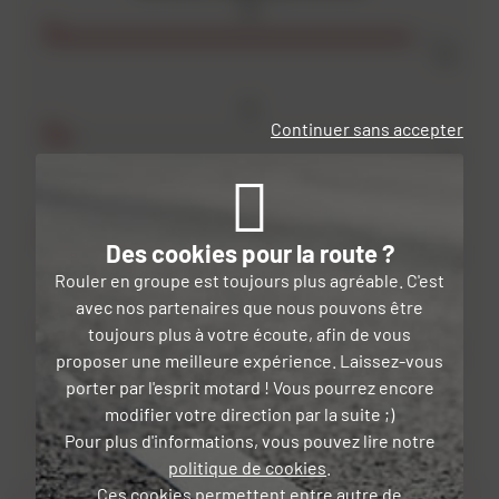
5
53
4
Continuer sans accepter
4
3
Des cookies pour la route ?
2
Rouler en groupe est toujours plus agréable. C'est
avec nos partenaires que nous pouvons être
2
toujours plus à votre écoute, afin de vous
0
proposer une meilleure expérience. Laissez-vous
porter par l'esprit motard ! Vous pourrez encore
1
modifier votre direction par la suite ;)
Pour plus d'informations, vous pouvez lire notre
0
politique de cookies
.
Ces cookies permettent entre autre de