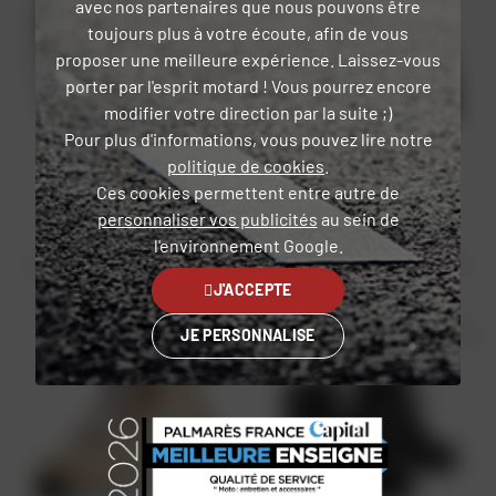
avec nos partenaires que nous pouvons être
toujours plus à votre écoute, afin de vous
proposer une meilleure expérience. Laissez-vous
porter par l'esprit motard ! Vous pourrez encore
modifier votre direction par la suite ;)
Pour plus d'informations, vous pouvez lire notre
politique de cookies
.
PRIX DAFY
Ces cookies permettent entre autre de
HJC
ALL ONE
personnaliser vos publicités
au sein de
Casque i31 Uni
Blouson Alpha
l'environnement Google.
Prix public conseillé : 149,90 €
Prix public conseillé : 129,99 €
109,99 €
129,99 €
J'ACCEPTE
JE PERSONNALISE