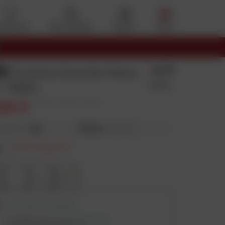
s favoris
Mon compte
Panier
Menu
ON
5.0/5
Surbotte Semelle Pleine
3 Avis
 / Blanc
,64 €
Prix public conseillé : 64,99 €
17,56 €
3X
puis 17,54 €
ieurs fois
e
:
L
Prix en baisse
L
XL
2XL
LIVRAISON DISPONIBLE
Expédition prévue
aujourd'hui