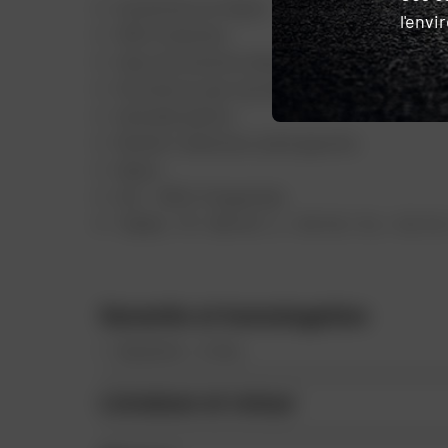
Surbottes en Nylon.
l'env
100% étanche.
Haut de la botte élastiqué.
Fermeture par zip latéral.
Semelle pleine
Renfort sélecteur pied gauche.
Nylon.
Ext : 100% Polyamide.
Tailles : M = 38-40 / L = 40-42 / XL = 42-44
Garantie et homologation
Garantie : 2 Ans
Livraison et retour