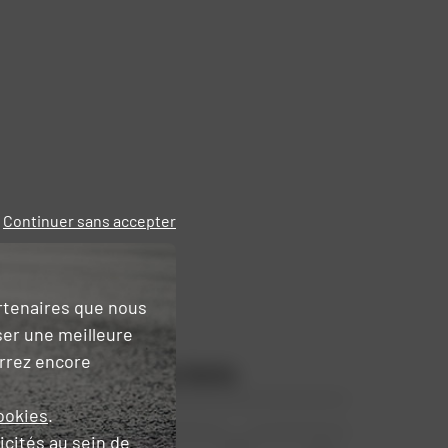
Continuer sans accepter
artenaires que nous
ser une meilleure
urrez encore
Les points forts
ookies
.
icités
au sein de