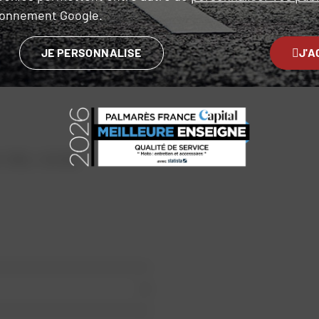
ironnement Google.
Texti
JE PERSONNALISE
J'A
 / XXL = 44-46.