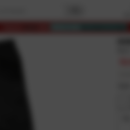
Me
Palmarès
Capital
2025
Meilleurs sites
de commerce en ligne
IX
Noir
52
En plus
Taill
M