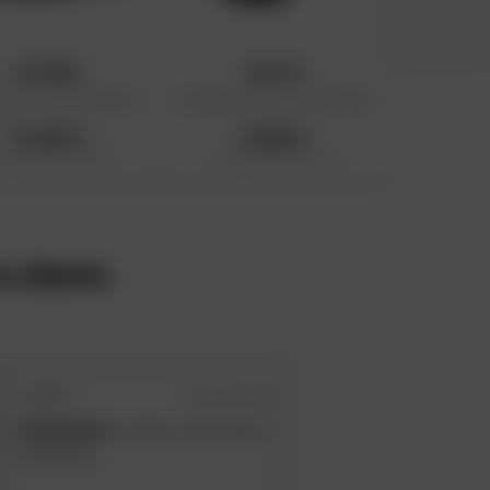
ACERBIS
BALTIK
aussures Rain Cover
Surchaussures Cover Shoes
14,95 €
6,99 €
 public conseillé : 14,95 €
Prix public conseillé : 9,99 €
s clients
4 juillet 2018
Anonymous
Couleur : Noir / Blanc
Conforme