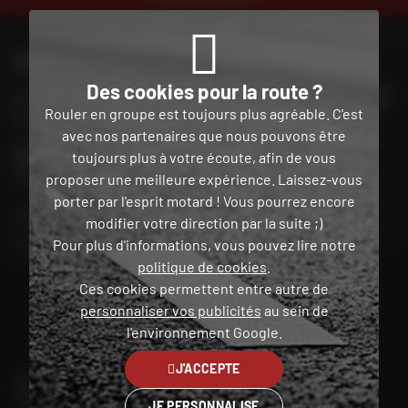
MOTO D'OCCASION
CONTACTEZ-NOUS
Des cookies pour la route ?
Rouler en groupe est toujours plus agréable. C'est
Nos conseillers motos sont à votre écoute au
02 465 53 85
avec nos partenaires que nous pouvons être
du lundi au vendredi
de 9h00 à 18h30
toujours plus à votre écoute, afin de vous
POUR CONTACTER MON MAGASIN DAFY
proposer une meilleure expérience. Laissez-vous
Chercher mon magasin
porter par l'esprit motard ! Vous pourrez encore
modifier votre direction par la suite ;)
Mon compte
Pour plus d'informations, vous pouvez lire notre
Contact
politique de cookies
.
Ces cookies permettent entre autre de
personnaliser vos publicités
au sein de
Belgique (FR)
l'environnement Google.
J'ACCEPTE
JE PERSONNALISE