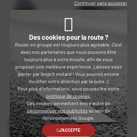
Continuer sans accepter
Des cookies pour la route ?
Rouler en groupe est toujours plus agréable. C'est
avec nos partenaires que nous pouvons être
toujours plus à votre écoute, afin de vous
PRIX DAFY
PRIX DAFY
proposer une meilleure expérience. Laissez-vous
FIVE
GIVI
porter par l'esprit motard ! Vous pourrez encore
Gants TFX2 Waterproof
Sac rouleau étanche Easy-T
modifier votre direction par la suite ;)
EA114
Prix public conseillé : 109,90 €
Pour plus d'informations, vous pouvez lire notre
90,12 €
Prix public conseillé : 50 €
politique de cookies
.
40 €
Ces cookies permettent entre autre de
personnaliser vos publicités
au sein de
l'environnement Google.
J'ACCEPTE